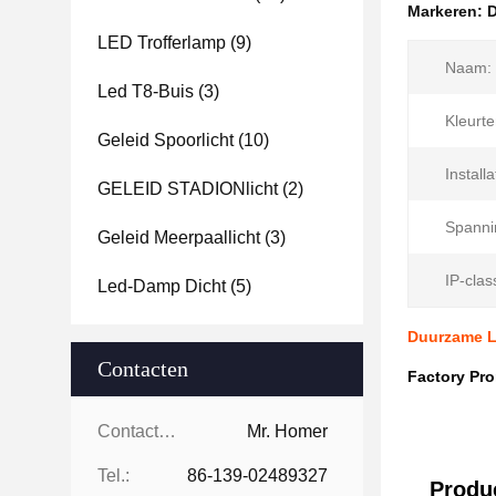
Markeren:
LED Trofferlamp
(9)
Naam:
Led T8-Buis
(3)
Kleurt
Geleid Spoorlicht
(10)
Installa
GELEID STADIONlicht
(2)
Spanni
Geleid Meerpaallicht
(3)
IP-class
Led-Damp Dicht
(5)
Duurzame L
Contacten
Factory Pr
Contacten:
Mr. Homer
Tel.:
86-139-02489327
Produc