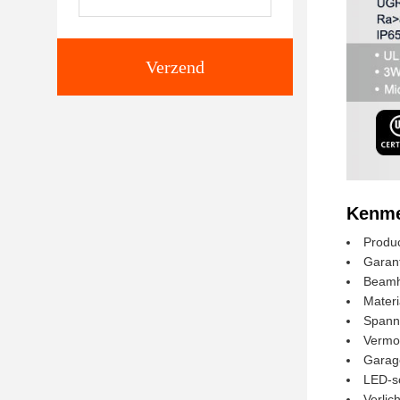
Verzend
Kenme
Produ
Garant
Beamh
Materi
Spann
Vermo
Garage
LED-s
Verlic