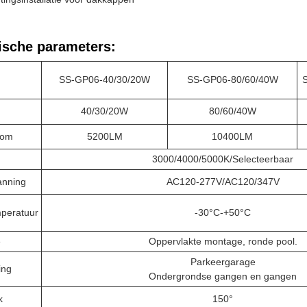
ische parameters:
SS-GP06-40/30/20W
SS-GP06-80/60/40W
40/30/20W
80/60/40W
oom
5200LM
10400LM
3000/4000/5000K/Selecteerbaar
anning
AC120-277V/AC120/347V
peratuur
-30°C-+50°C
e
Oppervlakte montage, ronde pool.
Parkeergarage
ing
Ondergrondse gangen en gangen
k
150°