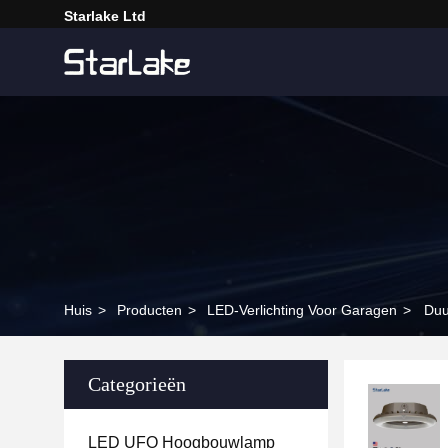
Starlake Ltd
Huis
>
Producten
>
LED-Verlichting Voor Garagen
>
Duu
Categorieën
LED UFO Hoogbouwlamp