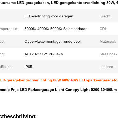
Duurzame LED-garagebaken
,
LED-garagekantoorverlichting 80W
,
LED-verlichting voor garagen
Kracht:
emperatuur:
3000K/ 4000K/ 5000K/ Selecteerbaar
CRI:
tie:
Oppervlakte montage, ronde pool.
Materiaal:
ng:
AC120-277V/120-347V
Straalhoek
ificatie:
IP65
dimbaar::
ED-garagekantoorverlichting 80W 60W 40W LED-parkeergaragetoe
omotie Prijs LED Parkeergarage Licht Canopy Light 5200-10400
tbeschrijving: