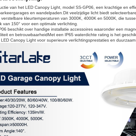
uctie van het LED Canopy Light, model SS-GP06, een krachtige en effic
parkeergarages en wandelpaden.Dit veelzijdige licht biedt selecteer
 verstelbare kleurtemperaturen van 3000K, 4000K en 5000K, die tuss
k van 150° voor een optimale verlichting.
6 beschikt over handige installatie accessoires waaronder een magne
iteit en betrouwbaarheidMet een IP65 waterdichte rating is het gesch
LED Canopy Light voor superieure verlichtingsprestaties en duurzaam