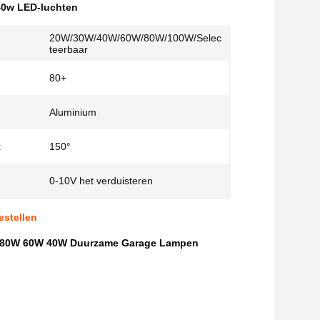
40w LED-luchten
20W/30W/40W/60W/80W/100W/Selec
teerbaar
80+
Aluminium
:
150°
0-10V het verduisteren
stellen
Lm 80W 60W 40W Duurzame Garage Lampen