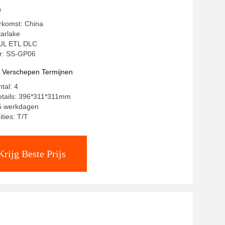
s
rkomst: China
arlake
: UL ETL DLC
: SS-GP06
t Verschepen Termijnen
tal: 4
etails: 396*311*311mm
15 werkdagen
ties: T/T
Krijg Beste Prijs