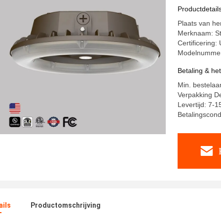
Productdetail
Plaats van he
Merknaam: St
Certificering
Modelnummer
Betaling & he
Min. bestelaan
Verpakking D
Levertijd: 7-
Betalingscondi
ails
Productomschrijving