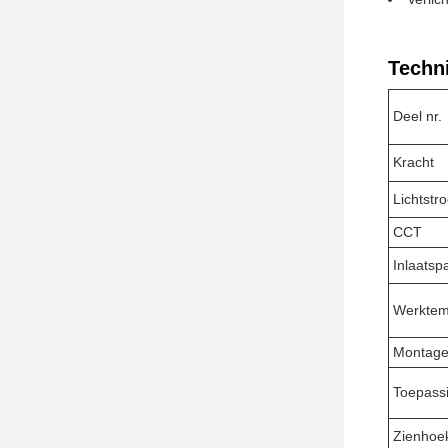
Techn
Deel nr.
Kracht
Lichtstr
CCT
Inlaatsp
Werktem
Montag
Toepass
Zienhoe