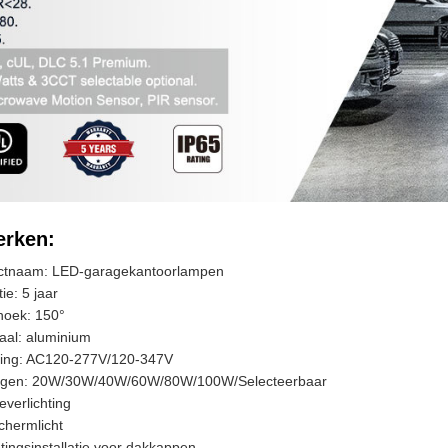
rken:
ctnaam: LED-garagekantoorlampen
ie: 5 jaar
oek: 150°
aal: aluminium
ing: AC120-277V/120-347V
gen: 20W/30W/40W/60W/80W/100W/Selecteerbaar
verlichting
chermlicht
htingsinstallatie voor dakkappen