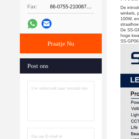
Fax:
86-0755-21008727
De introd
winkels, 
100W, en
straalhoe
De SS-GP0
hoge kwal
SS-GP06 
Praatje Nu
Post ons